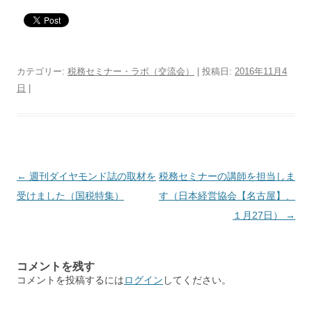
カテゴリー:
税務セミナー・ラボ（交流会）
| 投稿日:
2016年11月4
日
|
投稿ナビゲーション
←
週刊ダイヤモンド誌の取材を
税務セミナーの講師を担当しま
受けました（国税特集）
す（日本経営協会【名古屋】、
１月27日）
→
コメントを残す
コメントを投稿するには
ログイン
してください。