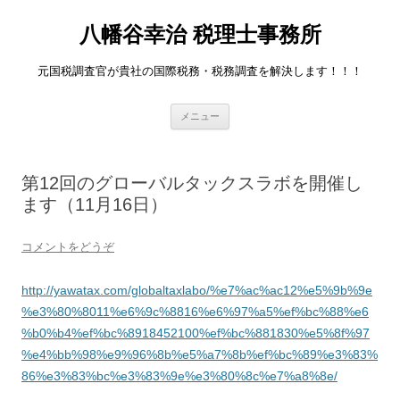
八幡谷幸治 税理士事務所
元国税調査官が貴社の国際税務・税務調査を解決します！！！
コンテンツへ移動
メニュー
第12回のグローバルタックスラボを開催し
ます（11月16日）
コメントをどうぞ
http://yawatax.com/globaltaxlabo/%e7%ac%ac12%e5%9b%9e
%e3%80%8011%e6%9c%8816%e6%97%a5%ef%bc%88%e6
%b0%b4%ef%bc%8918452100%ef%bc%881830%e5%8f%97
%e4%bb%98%e9%96%8b%e5%a7%8b%ef%bc%89%e3%83%
86%e3%83%bc%e3%83%9e%e3%80%8c%e7%a8%8e/