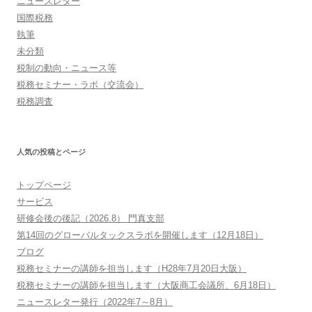
ニュースレター
国際税務
執筆
未分類
税制の動向・ニュース等
税務セミナー・ラボ（交流会）
税務調査
人気の投稿とページ
トップページ
サービス
研修会後の後記（2026.8） 門真支部
第14回のグローバルタックスラボを開催します（12月18日）
ブログ
税務セミナーの講師を担当します（H28年7月20日大阪）
税務セミナーの講師を担当します（大阪商工会議所、6月18日）
ニュースレター発行（2022年7～8月）