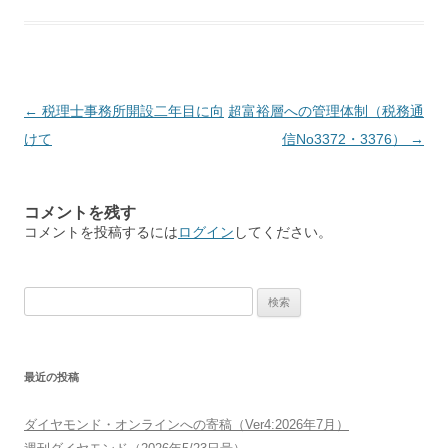
投稿ナビゲーション
←
税理士事務所開設二年目に向
超富裕層への管理体制（税務通
けて
信No3372・3376）
→
コメントを残す
コメントを投稿するには
ログイン
してください。
検索:
最近の投稿
ダイヤモンド・オンラインへの寄稿（Ver4:2026年7月）