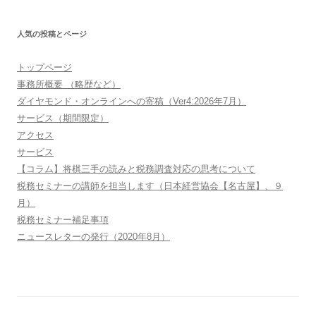
人気の投稿とページ
トップページ
事務所概要 （略歴など）
ダイヤモンド・オンラインへの寄稿（Ver4:2026年7月）
サービス（期間限定）
アクセス
サービス
【コラム】将棋三手の読みと税務調査対応の思考について
税務セミナーの講師を担当します（日本経営協会【名古屋】、９
月）
税務セミナー補足事項
ニュースレターの発行（2020年8月）