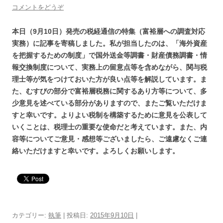
コメントをどうぞ
本日（
9
月
10
日）発売の税経通信の特集（富裕層への調査対応
実務）に記事を寄稿しました。私が担当したのは、「海外資産
を把握するための制度」で国外送金等調書・財産債務調書・情
報交換制度について、実務上の留意点等を含めながら、関与税
理士等が気をつけておいた方が良い点等を解説しています。ま
た、むすびの部分で富裕層税務に関するあり方等について、多
少意見を述べている部分がありますので、またご覧いただけま
すと幸いです。よりよい税制を構築するために意見を公表して
いくことは、税理士の重要な使命だと考えています。また、内
容等についてご意見・感想等ございましたら、ご遠慮なくご連
絡いただけますと幸いです。よろしくお願いします。
カテゴリー:
執筆
| 投稿日:
2015年9月10日
|