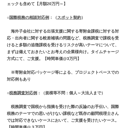
ェックも含めて【月額
20
万円～】
○
国際税務の相談対応例
：（
スポット契約
）
海外子会社に対する出張支援に関する寄附金課税に対する対
応・出向者に関する較差補填の問題など、税務調査で課税を受
けると多額の追徴課税を受けるリスクが高いテーマについて、
まずは備えておきたいとお考えの企業様向け。タイムチャージ
方式にて、ご支援。【時間単価
@3
万円】
※
寄附金対応パッケージ等による、プロジェクトベースでの
対応例もあり
○
税務調査対応例
：（規模等不問：個人～大法人まで）
税務調査で国税から指摘を受けた際の反論のお手伝い、国際
税務のテーマでの思いがけない課税など既存の顧問税理士さん
では対応できないケースにおいて、ご支援を受けたいケース。
【時間単価
@
３万円】