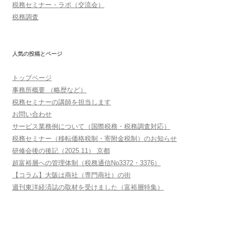
税務セミナー・ラボ（交流会）
税務調査
人気の投稿とページ
トップページ
事務所概要 （略歴など）
税務セミナーの講師を担当します
お問い合わせ
サービス業務例について（国際税務・税務調査対応）
税務セミナー（移転価格税制・寄附金税制）のお知らせ
研修会後の後記（2025.11） 京都
超富裕層への管理体制（税務通信No3372・3376）
【コラム】大阪は商社（専門商社）の街
週刊東洋経済誌の取材を受けました（富裕層特集）