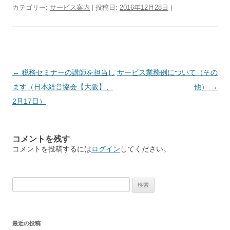
カテゴリー:
サービス案内
| 投稿日:
2016年12月28日
|
投稿ナビゲーション
←
税務セミナーの講師を担当し
サービス業務例について（その
ます（日本経営協会【大阪】、
他）
→
2月17日）
コメントを残す
コメントを投稿するには
ログイン
してください。
検索:
最近の投稿